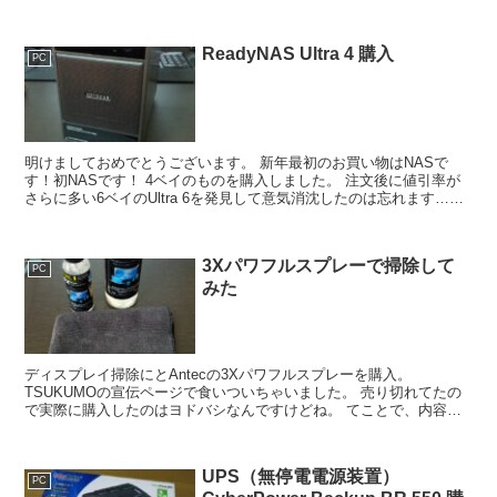
ReadyNAS Ultra 4 購入
PC
明けましておめでとうございます。 新年最初のお買い物はNASで
す！初NASです！ 4ベイのものを購入しました。 注文後に値引率が
さらに多い6ベイのUltra 6を発見して意気消沈したのは忘れます…。
置く場所ないし…4ベイでいいし… とりあ...
3Xパワフルスプレーで掃除して
PC
みた
ディスプレイ掃除にとAntecの3Xパワフルスプレーを購入。
TSUKUMOの宣伝ページで食いついちゃいました。 売り切れてたの
で実際に購入したのはヨドバシなんですけどね。 てことで、内容物
はこちら 質のよさげな30cm x 30cmのマイ...
UPS（無停電電源装置）
PC