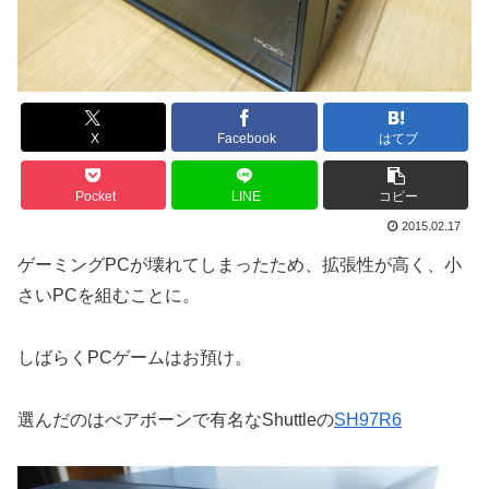
X
Facebook
はてブ
Pocket
LINE
コピー
2015.02.17
ゲーミングPCが壊れてしまったため、拡張性が高く、小
さいPCを組むことに。
しばらくPCゲームはお預け。
選んだのはべアボーンで有名なShuttleの
SH97R6